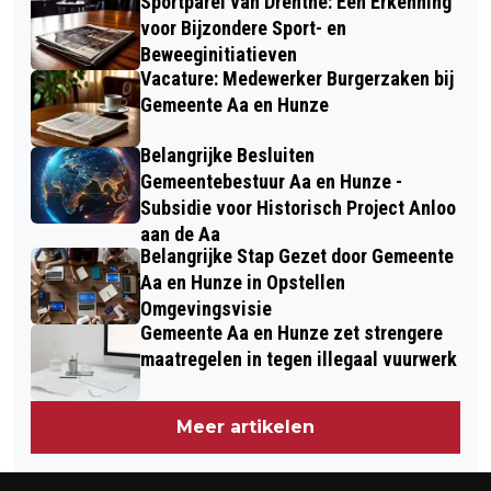
Sportparel van Drenthe: Een Erkenning
voor Bijzondere Sport- en
Beweeginitiatieven
Vacature: Medewerker Burgerzaken bij
Gemeente Aa en Hunze
Belangrijke Besluiten
Gemeentebestuur Aa en Hunze -
Subsidie voor Historisch Project Anloo
aan de Aa
Belangrijke Stap Gezet door Gemeente
Aa en Hunze in Opstellen
Omgevingsvisie
Gemeente Aa en Hunze zet strengere
maatregelen in tegen illegaal vuurwerk
Meer artikelen