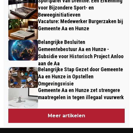
Sportparel van Drenthe: Een Erkenning
voor Bijzondere Sport- en
Beweeginitiatieven
Vacature: Medewerker Burgerzaken bij
Gemeente Aa en Hunze
Belangrijke Besluiten
Gemeentebestuur Aa en Hunze -
Subsidie voor Historisch Project Anloo
aan de Aa
Belangrijke Stap Gezet door Gemeente
Aa en Hunze in Opstellen
Omgevingsvisie
Gemeente Aa en Hunze zet strengere
maatregelen in tegen illegaal vuurwerk
Meer artikelen