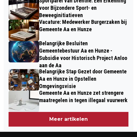
Sportparel van Drenthe: Een Erkenning
voor Bijzondere Sport- en
Beweeginitiatieven
Vacature: Medewerker Burgerzaken bij
Gemeente Aa en Hunze
Belangrijke Besluiten
Gemeentebestuur Aa en Hunze -
Subsidie voor Historisch Project Anloo
aan de Aa
Belangrijke Stap Gezet door Gemeente
Aa en Hunze in Opstellen
Omgevingsvisie
Gemeente Aa en Hunze zet strengere
maatregelen in tegen illegaal vuurwerk
Meer artikelen