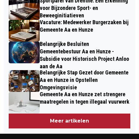
Sportparel van Drenthe: Een Erkenning
voor Bijzondere Sport- en
Beweeginitiatieven
Vacature: Medewerker Burgerzaken bij
Gemeente Aa en Hunze
Belangrijke Besluiten
Gemeentebestuur Aa en Hunze -
Subsidie voor Historisch Project Anloo
aan de Aa
Belangrijke Stap Gezet door Gemeente
Aa en Hunze in Opstellen
Omgevingsvisie
Gemeente Aa en Hunze zet strengere
maatregelen in tegen illegaal vuurwerk
Meer artikelen