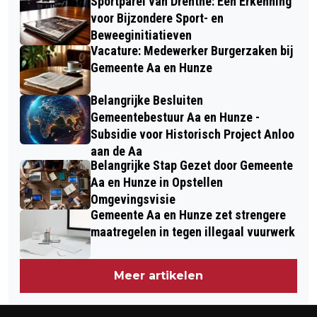
Sportparel van Drenthe: Een Erkenning
voor Bijzondere Sport- en
Beweeginitiatieven
Vacature: Medewerker Burgerzaken bij
Gemeente Aa en Hunze
Belangrijke Besluiten
Gemeentebestuur Aa en Hunze -
Subsidie voor Historisch Project Anloo
aan de Aa
Belangrijke Stap Gezet door Gemeente
Aa en Hunze in Opstellen
Omgevingsvisie
Gemeente Aa en Hunze zet strengere
maatregelen in tegen illegaal vuurwerk
Meer artikelen