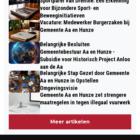
Sportparel van Drenthe: Een Erkenning
voor Bijzondere Sport- en
Beweeginitiatieven
Vacature: Medewerker Burgerzaken bij
Gemeente Aa en Hunze
Belangrijke Besluiten
Gemeentebestuur Aa en Hunze -
Subsidie voor Historisch Project Anloo
aan de Aa
Belangrijke Stap Gezet door Gemeente
Aa en Hunze in Opstellen
Omgevingsvisie
Gemeente Aa en Hunze zet strengere
maatregelen in tegen illegaal vuurwerk
Meer artikelen