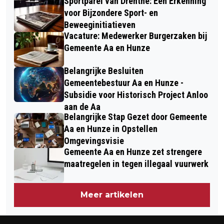
Sportparel van Drenthe: Een Erkenning
voor Bijzondere Sport- en
Beweeginitiatieven
Vacature: Medewerker Burgerzaken bij
Gemeente Aa en Hunze
Belangrijke Besluiten
Gemeentebestuur Aa en Hunze -
Subsidie voor Historisch Project Anloo
aan de Aa
Belangrijke Stap Gezet door Gemeente
Aa en Hunze in Opstellen
Omgevingsvisie
Gemeente Aa en Hunze zet strengere
maatregelen in tegen illegaal vuurwerk
Meer artikelen