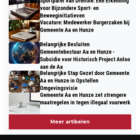
Sportparel van Drenthe: Een Erkenning
voor Bijzondere Sport- en
Beweeginitiatieven
Vacature: Medewerker Burgerzaken bij
Gemeente Aa en Hunze
Belangrijke Besluiten
Gemeentebestuur Aa en Hunze -
Subsidie voor Historisch Project Anloo
aan de Aa
Belangrijke Stap Gezet door Gemeente
Aa en Hunze in Opstellen
Omgevingsvisie
Gemeente Aa en Hunze zet strengere
maatregelen in tegen illegaal vuurwerk
Meer artikelen