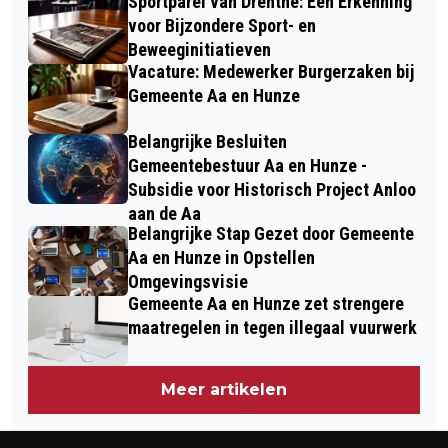
Sportparel van Drenthe: Een Erkenning
voor Bijzondere Sport- en
Beweeginitiatieven
Vacature: Medewerker Burgerzaken bij
Gemeente Aa en Hunze
Belangrijke Besluiten
Gemeentebestuur Aa en Hunze -
Subsidie voor Historisch Project Anloo
aan de Aa
Belangrijke Stap Gezet door Gemeente
Aa en Hunze in Opstellen
Omgevingsvisie
Gemeente Aa en Hunze zet strengere
maatregelen in tegen illegaal vuurwerk
Meer artikelen