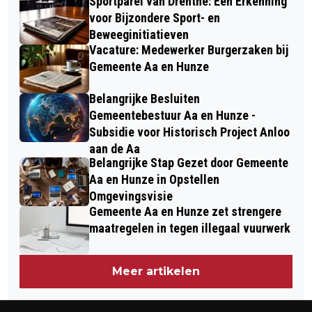
Sportparel van Drenthe: Een Erkenning
voor Bijzondere Sport- en
Beweeginitiatieven
Vacature: Medewerker Burgerzaken bij
Gemeente Aa en Hunze
Belangrijke Besluiten
Gemeentebestuur Aa en Hunze -
Subsidie voor Historisch Project Anloo
aan de Aa
Belangrijke Stap Gezet door Gemeente
Aa en Hunze in Opstellen
Omgevingsvisie
Gemeente Aa en Hunze zet strengere
maatregelen in tegen illegaal vuurwerk
Meer artikelen