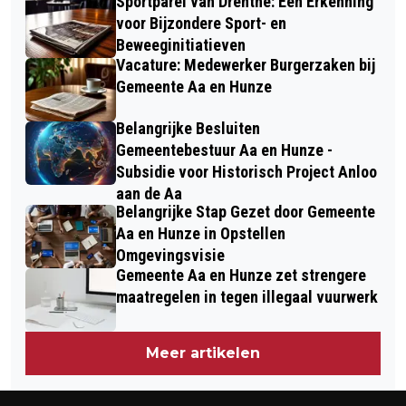
Sportparel van Drenthe: Een Erkenning
voor Bijzondere Sport- en
Beweeginitiatieven
Vacature: Medewerker Burgerzaken bij
Gemeente Aa en Hunze
Belangrijke Besluiten
Gemeentebestuur Aa en Hunze -
Subsidie voor Historisch Project Anloo
aan de Aa
Belangrijke Stap Gezet door Gemeente
Aa en Hunze in Opstellen
Omgevingsvisie
Gemeente Aa en Hunze zet strengere
maatregelen in tegen illegaal vuurwerk
Meer artikelen