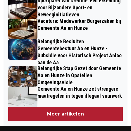
Sportparel van Drenthe: Een Erkenning
voor Bijzondere Sport- en
Beweeginitiatieven
Vacature: Medewerker Burgerzaken bij
Gemeente Aa en Hunze
Belangrijke Besluiten
Gemeentebestuur Aa en Hunze -
Subsidie voor Historisch Project Anloo
aan de Aa
Belangrijke Stap Gezet door Gemeente
Aa en Hunze in Opstellen
Omgevingsvisie
Gemeente Aa en Hunze zet strengere
maatregelen in tegen illegaal vuurwerk
Meer artikelen