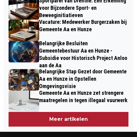
Sportparel van Drenthe: Een Erkenning
voor Bijzondere Sport- en
Beweeginitiatieven
Vacature: Medewerker Burgerzaken bij
Gemeente Aa en Hunze
Belangrijke Besluiten
Gemeentebestuur Aa en Hunze -
Subsidie voor Historisch Project Anloo
aan de Aa
Belangrijke Stap Gezet door Gemeente
Aa en Hunze in Opstellen
Omgevingsvisie
Gemeente Aa en Hunze zet strengere
maatregelen in tegen illegaal vuurwerk
Meer artikelen