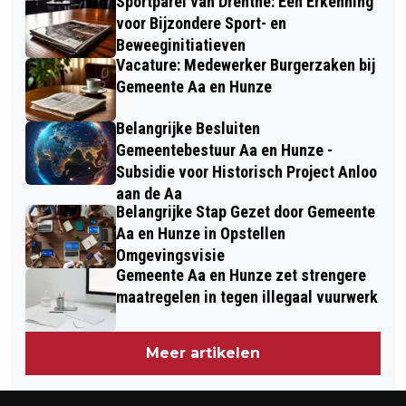
Sportparel van Drenthe: Een Erkenning
voor Bijzondere Sport- en
Beweeginitiatieven
Vacature: Medewerker Burgerzaken bij
Gemeente Aa en Hunze
Belangrijke Besluiten
Gemeentebestuur Aa en Hunze -
Subsidie voor Historisch Project Anloo
aan de Aa
Belangrijke Stap Gezet door Gemeente
Aa en Hunze in Opstellen
Omgevingsvisie
Gemeente Aa en Hunze zet strengere
maatregelen in tegen illegaal vuurwerk
Meer artikelen