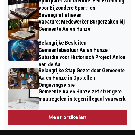
Sportparel van Drenthe: Een Erkenning
voor Bijzondere Sport- en
Beweeginitiatieven
Vacature: Medewerker Burgerzaken bij
Gemeente Aa en Hunze
Belangrijke Besluiten
Gemeentebestuur Aa en Hunze -
Subsidie voor Historisch Project Anloo
aan de Aa
Belangrijke Stap Gezet door Gemeente
Aa en Hunze in Opstellen
Omgevingsvisie
Gemeente Aa en Hunze zet strengere
maatregelen in tegen illegaal vuurwerk
Meer artikelen