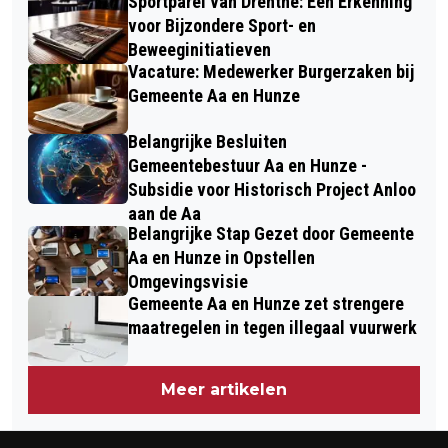
Sportparel van Drenthe: Een Erkenning
voor Bijzondere Sport- en
Beweeginitiatieven
Vacature: Medewerker Burgerzaken bij
Gemeente Aa en Hunze
Belangrijke Besluiten
Gemeentebestuur Aa en Hunze -
Subsidie voor Historisch Project Anloo
aan de Aa
Belangrijke Stap Gezet door Gemeente
Aa en Hunze in Opstellen
Omgevingsvisie
Gemeente Aa en Hunze zet strengere
maatregelen in tegen illegaal vuurwerk
Meer artikelen