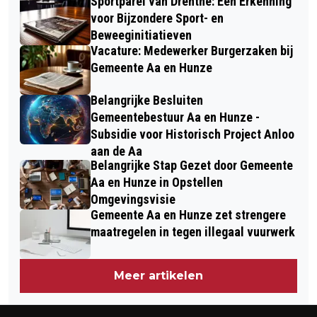
Sportparel van Drenthe: Een Erkenning
voor Bijzondere Sport- en
Beweeginitiatieven
Vacature: Medewerker Burgerzaken bij
Gemeente Aa en Hunze
Belangrijke Besluiten
Gemeentebestuur Aa en Hunze -
Subsidie voor Historisch Project Anloo
aan de Aa
Belangrijke Stap Gezet door Gemeente
Aa en Hunze in Opstellen
Omgevingsvisie
Gemeente Aa en Hunze zet strengere
maatregelen in tegen illegaal vuurwerk
Meer artikelen