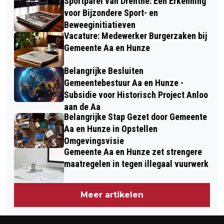
Sportparel van Drenthe: Een Erkenning
voor Bijzondere Sport- en
Beweeginitiatieven
Vacature: Medewerker Burgerzaken bij
Gemeente Aa en Hunze
Belangrijke Besluiten
Gemeentebestuur Aa en Hunze -
Subsidie voor Historisch Project Anloo
aan de Aa
Belangrijke Stap Gezet door Gemeente
Aa en Hunze in Opstellen
Omgevingsvisie
Gemeente Aa en Hunze zet strengere
maatregelen in tegen illegaal vuurwerk
Meer artikelen