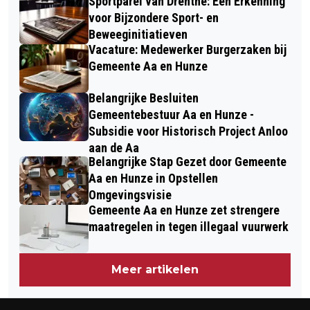
Sportparel van Drenthe: Een Erkenning
voor Bijzondere Sport- en
Beweeginitiatieven
Vacature: Medewerker Burgerzaken bij
Gemeente Aa en Hunze
Belangrijke Besluiten
Gemeentebestuur Aa en Hunze -
Subsidie voor Historisch Project Anloo
aan de Aa
Belangrijke Stap Gezet door Gemeente
Aa en Hunze in Opstellen
Omgevingsvisie
Gemeente Aa en Hunze zet strengere
maatregelen in tegen illegaal vuurwerk
Meer artikelen