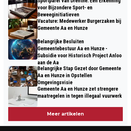
Sportparel van Drenthe: Een Erkenning
voor Bijzondere Sport- en
Beweeginitiatieven
Vacature: Medewerker Burgerzaken bij
Gemeente Aa en Hunze
Belangrijke Besluiten
Gemeentebestuur Aa en Hunze -
Subsidie voor Historisch Project Anloo
aan de Aa
Belangrijke Stap Gezet door Gemeente
Aa en Hunze in Opstellen
Omgevingsvisie
Gemeente Aa en Hunze zet strengere
maatregelen in tegen illegaal vuurwerk
Meer artikelen