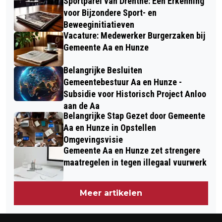
Sportparel van Drenthe: Een Erkenning
voor Bijzondere Sport- en
Beweeginitiatieven
Vacature: Medewerker Burgerzaken bij
Gemeente Aa en Hunze
Belangrijke Besluiten
Gemeentebestuur Aa en Hunze -
Subsidie voor Historisch Project Anloo
aan de Aa
Belangrijke Stap Gezet door Gemeente
Aa en Hunze in Opstellen
Omgevingsvisie
Gemeente Aa en Hunze zet strengere
maatregelen in tegen illegaal vuurwerk
Meer artikelen