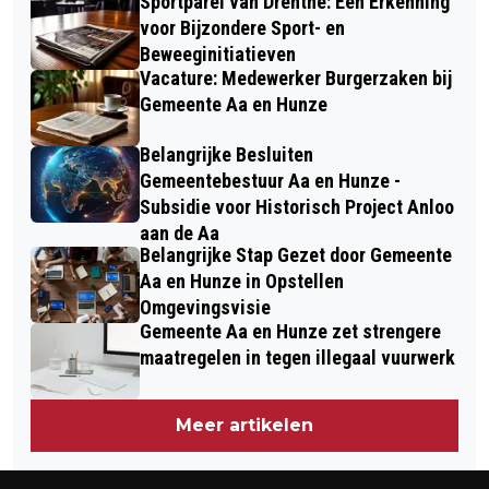
Sportparel van Drenthe: Een Erkenning
voor Bijzondere Sport- en
Beweeginitiatieven
Vacature: Medewerker Burgerzaken bij
Gemeente Aa en Hunze
Belangrijke Besluiten
Gemeentebestuur Aa en Hunze -
Subsidie voor Historisch Project Anloo
aan de Aa
Belangrijke Stap Gezet door Gemeente
Aa en Hunze in Opstellen
Omgevingsvisie
Gemeente Aa en Hunze zet strengere
maatregelen in tegen illegaal vuurwerk
Meer artikelen