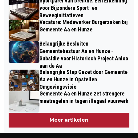
Sportparel van Drenthe: Een Erkenning
voor Bijzondere Sport- en
Beweeginitiatieven
Vacature: Medewerker Burgerzaken bij
Gemeente Aa en Hunze
Belangrijke Besluiten
Gemeentebestuur Aa en Hunze -
Subsidie voor Historisch Project Anloo
aan de Aa
Belangrijke Stap Gezet door Gemeente
Aa en Hunze in Opstellen
Omgevingsvisie
Gemeente Aa en Hunze zet strengere
maatregelen in tegen illegaal vuurwerk
Meer artikelen