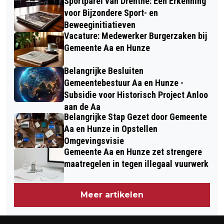
Sportparel van Drenthe: Een Erkenning
voor Bijzondere Sport- en
Beweeginitiatieven
Vacature: Medewerker Burgerzaken bij
Gemeente Aa en Hunze
Belangrijke Besluiten
Gemeentebestuur Aa en Hunze -
Subsidie voor Historisch Project Anloo
aan de Aa
Belangrijke Stap Gezet door Gemeente
Aa en Hunze in Opstellen
Omgevingsvisie
Gemeente Aa en Hunze zet strengere
maatregelen in tegen illegaal vuurwerk
Meer artikelen