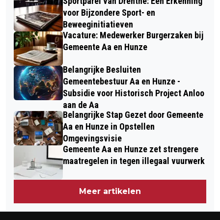
Sportparel van Drenthe: Een Erkenning
voor Bijzondere Sport- en
Beweeginitiatieven
Vacature: Medewerker Burgerzaken bij
Gemeente Aa en Hunze
Belangrijke Besluiten
Gemeentebestuur Aa en Hunze -
Subsidie voor Historisch Project Anloo
aan de Aa
Belangrijke Stap Gezet door Gemeente
Aa en Hunze in Opstellen
Omgevingsvisie
Gemeente Aa en Hunze zet strengere
maatregelen in tegen illegaal vuurwerk
Meer artikelen