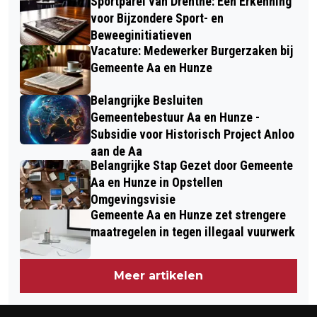
Sportparel van Drenthe: Een Erkenning
voor Bijzondere Sport- en
Beweeginitiatieven
Vacature: Medewerker Burgerzaken bij
Gemeente Aa en Hunze
Belangrijke Besluiten
Gemeentebestuur Aa en Hunze -
Subsidie voor Historisch Project Anloo
aan de Aa
Belangrijke Stap Gezet door Gemeente
Aa en Hunze in Opstellen
Omgevingsvisie
Gemeente Aa en Hunze zet strengere
maatregelen in tegen illegaal vuurwerk
Meer artikelen