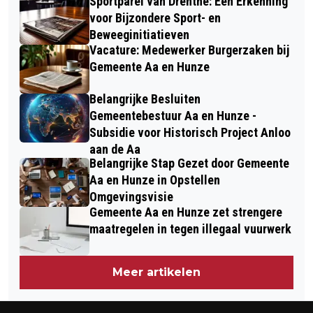
Sportparel van Drenthe: Een Erkenning
voor Bijzondere Sport- en
Beweeginitiatieven
Vacature: Medewerker Burgerzaken bij
Gemeente Aa en Hunze
Belangrijke Besluiten
Gemeentebestuur Aa en Hunze -
Subsidie voor Historisch Project Anloo
aan de Aa
Belangrijke Stap Gezet door Gemeente
Aa en Hunze in Opstellen
Omgevingsvisie
Gemeente Aa en Hunze zet strengere
maatregelen in tegen illegaal vuurwerk
Meer artikelen