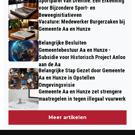
Sportparel van Drenthe: Een Erkenning
voor Bijzondere Sport- en
Beweeginitiatieven
Vacature: Medewerker Burgerzaken bij
Gemeente Aa en Hunze
Belangrijke Besluiten
Gemeentebestuur Aa en Hunze -
Subsidie voor Historisch Project Anloo
aan de Aa
Belangrijke Stap Gezet door Gemeente
Aa en Hunze in Opstellen
Omgevingsvisie
Gemeente Aa en Hunze zet strengere
maatregelen in tegen illegaal vuurwerk
Meer artikelen