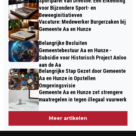
Sportparel van Drenthe: Een Erkenning
voor Bijzondere Sport- en
Beweeginitiatieven
Vacature: Medewerker Burgerzaken bij
Gemeente Aa en Hunze
Belangrijke Besluiten
Gemeentebestuur Aa en Hunze -
Subsidie voor Historisch Project Anloo
aan de Aa
Belangrijke Stap Gezet door Gemeente
Aa en Hunze in Opstellen
Omgevingsvisie
Gemeente Aa en Hunze zet strengere
maatregelen in tegen illegaal vuurwerk
Meer artikelen