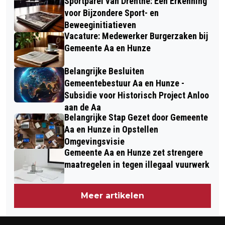
Sportparel van Drenthe: Een Erkenning
voor Bijzondere Sport- en
Beweeginitiatieven
Vacature: Medewerker Burgerzaken bij
Gemeente Aa en Hunze
Belangrijke Besluiten
Gemeentebestuur Aa en Hunze -
Subsidie voor Historisch Project Anloo
aan de Aa
Belangrijke Stap Gezet door Gemeente
Aa en Hunze in Opstellen
Omgevingsvisie
Gemeente Aa en Hunze zet strengere
maatregelen in tegen illegaal vuurwerk
Meer artikelen