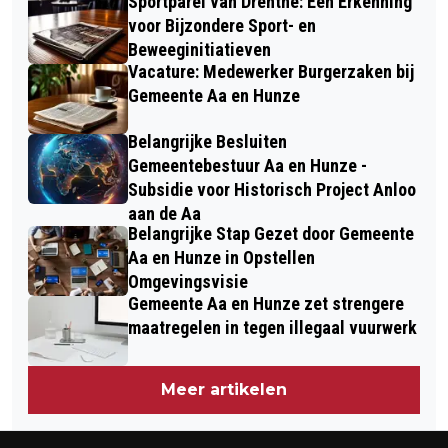
Sportparel van Drenthe: Een Erkenning
voor Bijzondere Sport- en
Beweeginitiatieven
Vacature: Medewerker Burgerzaken bij
Gemeente Aa en Hunze
Belangrijke Besluiten
Gemeentebestuur Aa en Hunze -
Subsidie voor Historisch Project Anloo
aan de Aa
Belangrijke Stap Gezet door Gemeente
Aa en Hunze in Opstellen
Omgevingsvisie
Gemeente Aa en Hunze zet strengere
maatregelen in tegen illegaal vuurwerk
Meer artikelen