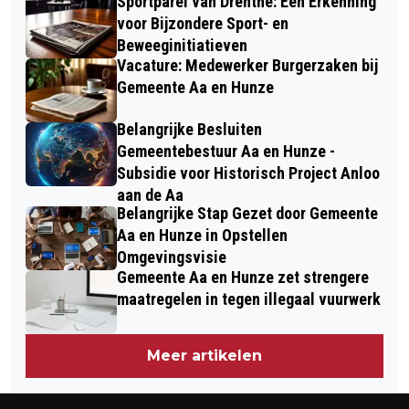
Sportparel van Drenthe: Een Erkenning
voor Bijzondere Sport- en
Beweeginitiatieven
Vacature: Medewerker Burgerzaken bij
Gemeente Aa en Hunze
Belangrijke Besluiten
Gemeentebestuur Aa en Hunze -
Subsidie voor Historisch Project Anloo
aan de Aa
Belangrijke Stap Gezet door Gemeente
Aa en Hunze in Opstellen
Omgevingsvisie
Gemeente Aa en Hunze zet strengere
maatregelen in tegen illegaal vuurwerk
Meer artikelen