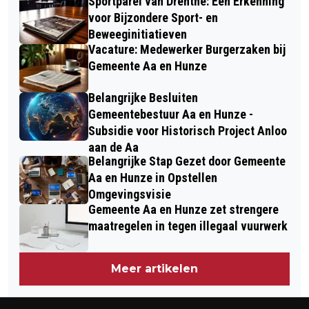
Sportparel van Drenthe: Een Erkenning
voor Bijzondere Sport- en
Beweeginitiatieven
Vacature: Medewerker Burgerzaken bij
Gemeente Aa en Hunze
Belangrijke Besluiten
Gemeentebestuur Aa en Hunze -
Subsidie voor Historisch Project Anloo
aan de Aa
Belangrijke Stap Gezet door Gemeente
Aa en Hunze in Opstellen
Omgevingsvisie
Gemeente Aa en Hunze zet strengere
maatregelen in tegen illegaal vuurwerk
Meer artikelen