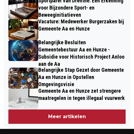
Sportparel van Drenthe: Een Erkenning
voor Bijzondere Sport- en
Beweeginitiatieven
Vacature: Medewerker Burgerzaken bij
Gemeente Aa en Hunze
Belangrijke Besluiten
Gemeentebestuur Aa en Hunze -
Subsidie voor Historisch Project Anloo
aan de Aa
Belangrijke Stap Gezet door Gemeente
Aa en Hunze in Opstellen
Omgevingsvisie
Gemeente Aa en Hunze zet strengere
maatregelen in tegen illegaal vuurwerk
Meer artikelen