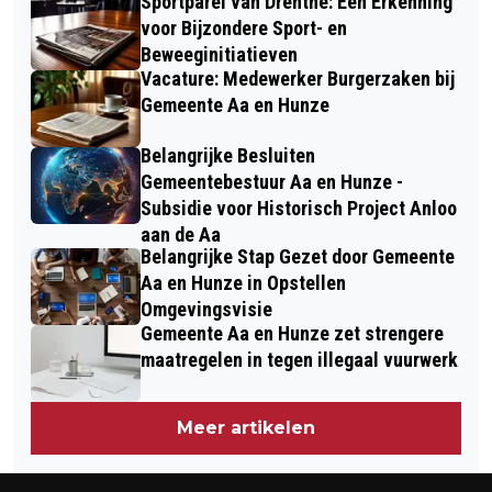
Sportparel van Drenthe: Een Erkenning
voor Bijzondere Sport- en
Beweeginitiatieven
Vacature: Medewerker Burgerzaken bij
Gemeente Aa en Hunze
Belangrijke Besluiten
Gemeentebestuur Aa en Hunze -
Subsidie voor Historisch Project Anloo
aan de Aa
Belangrijke Stap Gezet door Gemeente
Aa en Hunze in Opstellen
Omgevingsvisie
Gemeente Aa en Hunze zet strengere
maatregelen in tegen illegaal vuurwerk
Meer artikelen