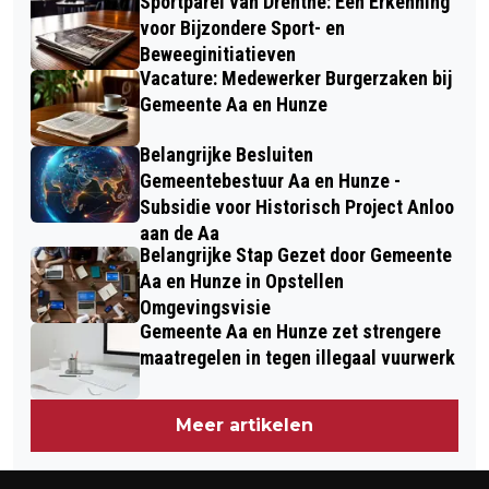
Sportparel van Drenthe: Een Erkenning
voor Bijzondere Sport- en
Beweeginitiatieven
Vacature: Medewerker Burgerzaken bij
Gemeente Aa en Hunze
Belangrijke Besluiten
Gemeentebestuur Aa en Hunze -
Subsidie voor Historisch Project Anloo
aan de Aa
Belangrijke Stap Gezet door Gemeente
Aa en Hunze in Opstellen
Omgevingsvisie
Gemeente Aa en Hunze zet strengere
maatregelen in tegen illegaal vuurwerk
Meer artikelen