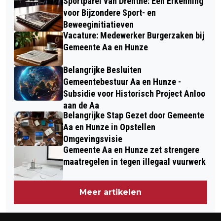
Sportparel van Drenthe: Een Erkenning
voor Bijzondere Sport- en
Beweeginitiatieven
Vacature: Medewerker Burgerzaken bij
Gemeente Aa en Hunze
Belangrijke Besluiten
Gemeentebestuur Aa en Hunze -
Subsidie voor Historisch Project Anloo
aan de Aa
Belangrijke Stap Gezet door Gemeente
Aa en Hunze in Opstellen
Omgevingsvisie
Gemeente Aa en Hunze zet strengere
maatregelen in tegen illegaal vuurwerk
Meer artikelen