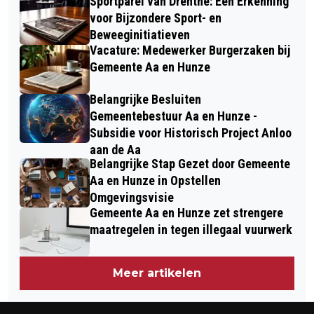
Sportparel van Drenthe: Een Erkenning
voor Bijzondere Sport- en
Beweeginitiatieven
Vacature: Medewerker Burgerzaken bij
Gemeente Aa en Hunze
Belangrijke Besluiten
Gemeentebestuur Aa en Hunze -
Subsidie voor Historisch Project Anloo
aan de Aa
Belangrijke Stap Gezet door Gemeente
Aa en Hunze in Opstellen
Omgevingsvisie
Gemeente Aa en Hunze zet strengere
maatregelen in tegen illegaal vuurwerk
Meer artikelen