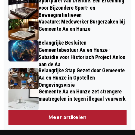
Sportparel van Drenthe: Een Erkenning
voor Bijzondere Sport- en
Beweeginitiatieven
Vacature: Medewerker Burgerzaken bij
Gemeente Aa en Hunze
Belangrijke Besluiten
Gemeentebestuur Aa en Hunze -
Subsidie voor Historisch Project Anloo
aan de Aa
Belangrijke Stap Gezet door Gemeente
Aa en Hunze in Opstellen
Omgevingsvisie
Gemeente Aa en Hunze zet strengere
maatregelen in tegen illegaal vuurwerk
Meer artikelen