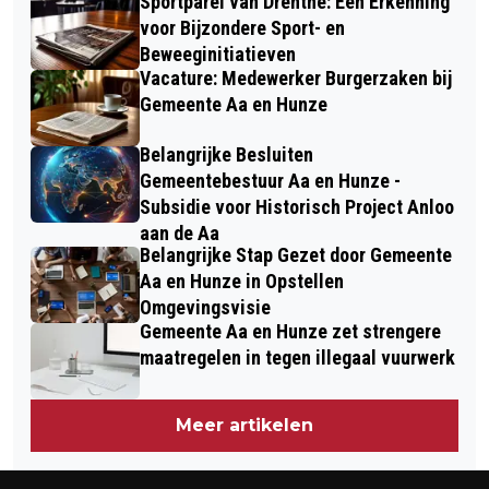
Sportparel van Drenthe: Een Erkenning
voor Bijzondere Sport- en
Beweeginitiatieven
Vacature: Medewerker Burgerzaken bij
Gemeente Aa en Hunze
Belangrijke Besluiten
Gemeentebestuur Aa en Hunze -
Subsidie voor Historisch Project Anloo
aan de Aa
Belangrijke Stap Gezet door Gemeente
Aa en Hunze in Opstellen
Omgevingsvisie
Gemeente Aa en Hunze zet strengere
maatregelen in tegen illegaal vuurwerk
Meer artikelen