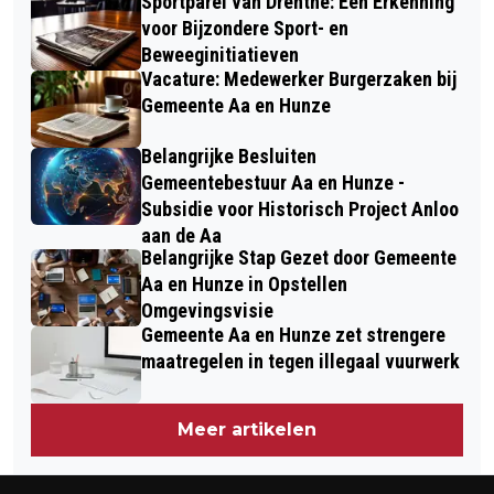
Sportparel van Drenthe: Een Erkenning
voor Bijzondere Sport- en
Beweeginitiatieven
Vacature: Medewerker Burgerzaken bij
Gemeente Aa en Hunze
Belangrijke Besluiten
Gemeentebestuur Aa en Hunze -
Subsidie voor Historisch Project Anloo
aan de Aa
Belangrijke Stap Gezet door Gemeente
Aa en Hunze in Opstellen
Omgevingsvisie
Gemeente Aa en Hunze zet strengere
maatregelen in tegen illegaal vuurwerk
Meer artikelen