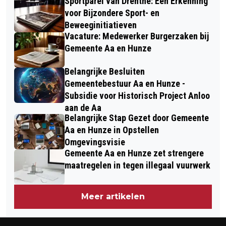
Sportparel van Drenthe: Een Erkenning
voor Bijzondere Sport- en
Beweeginitiatieven
Vacature: Medewerker Burgerzaken bij
Gemeente Aa en Hunze
Belangrijke Besluiten
Gemeentebestuur Aa en Hunze -
Subsidie voor Historisch Project Anloo
aan de Aa
Belangrijke Stap Gezet door Gemeente
Aa en Hunze in Opstellen
Omgevingsvisie
Gemeente Aa en Hunze zet strengere
maatregelen in tegen illegaal vuurwerk
Meer artikelen