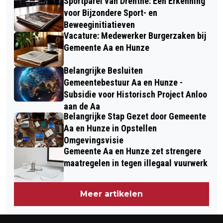
Sportparel van Drenthe: Een Erkenning
voor Bijzondere Sport- en
Beweeginitiatieven
Vacature: Medewerker Burgerzaken bij
Gemeente Aa en Hunze
Belangrijke Besluiten
Gemeentebestuur Aa en Hunze -
Subsidie voor Historisch Project Anloo
aan de Aa
Belangrijke Stap Gezet door Gemeente
Aa en Hunze in Opstellen
Omgevingsvisie
Gemeente Aa en Hunze zet strengere
maatregelen in tegen illegaal vuurwerk
Meer artikelen