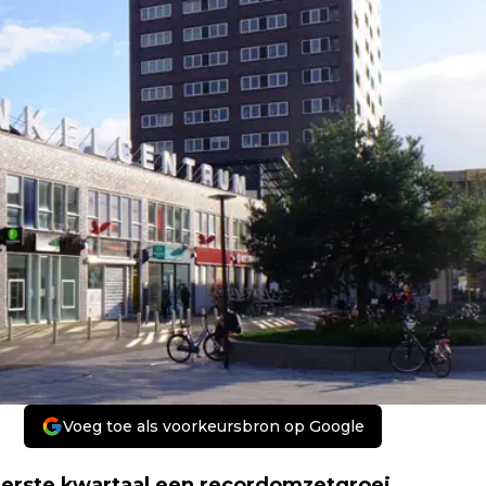
Voeg toe als voorkeursbron op Google
eerste kwartaal een recordomzetgroei.