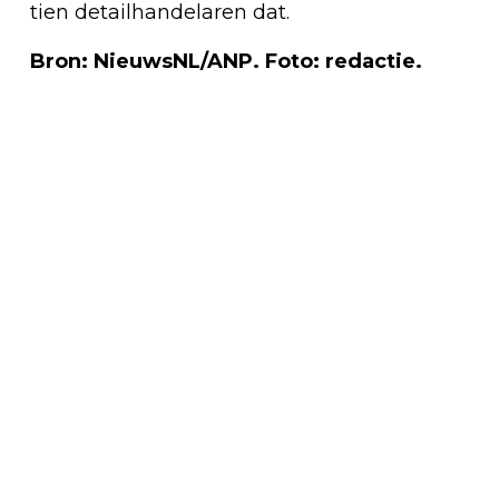
tien detailhandelaren dat.
Bron: NieuwsNL/ANP. Foto: redactie.
Vorig artikel
DUITSERS VERWACHTEN CHAOS DOOR
VERLAGING BENZINEPRIJS