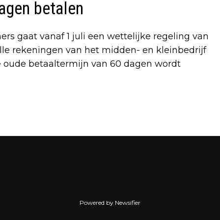
agen betalen
s gaat vanaf 1 juli een wettelijke regeling van
le rekeningen van het midden- en kleinbedrijf
e oude betaaltermijn van 60 dagen wordt
Volgend artikel
HELP DE DEELMACHT OPKOMEN VOOR
HET BELANG VAN DE HUURDER
Powered by Newsifier