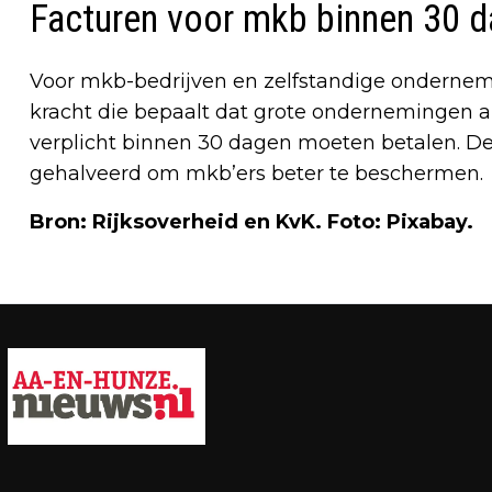
Facturen voor mkb binnen 30 d
Voor mkb-bedrijven en zelfstandige ondernemer
kracht die bepaalt dat grote ondernemingen al
verplicht binnen 30 dagen moeten betalen. D
gehalveerd om mkb’ers beter te beschermen.
Bron: Rijksoverheid en KvK. Foto: Pixabay.
Vorig artikel
HUISARTSEN DEZE WEEK IN ACTIE
TEGEN WERKDRUK