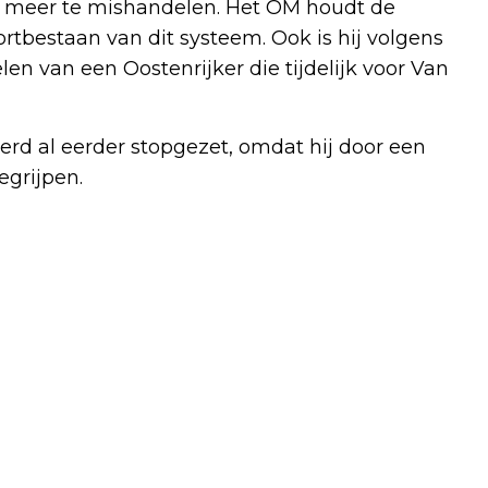
r meer te mishandelen. Het OM houdt de
rtbestaan van dit systeem. Ook is hij volgens
n van een Oostenrijker die tijdelijk voor Van
rd al eerder stopgezet, omdat hij door een
grijpen.
Volgend artikel
DE DEELMACHT: MET DE VUIST OP
TAFEL VOOR DE HUURDER