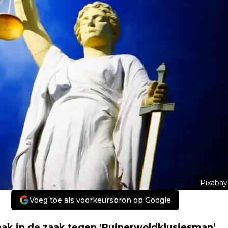
Pixabay
Voeg toe als voorkeursbron op Google
aak in de zaak tegen ‘Ruinerwoldklusjesman’