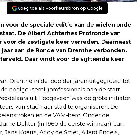
Voeg toe als voorkeursbron op Google
 voor de speciale editie van de wielerronde
estaat. De Albert Achterhes Profronde van
 voor de zestigste keer verreden. Daarnaast
5 jaar aan de Ronde van Drenthe verbonden.
erveld. Daar vindt voor de vijftiende keer
n Drenthe in de loop der jaren uitgegroeid tot
de nodige (semi-)professionals aan de start.
eddelaars uit Hoogeveen was de grote initiator.
teurs van stad naar stad te organiseren. De
n keienstroken en de VAM-berg. Onder de
rrie Dokter (in 1960 de eerste winnaar), Jan
, Jans Koerts, Andy de Smet, Allard Engels,