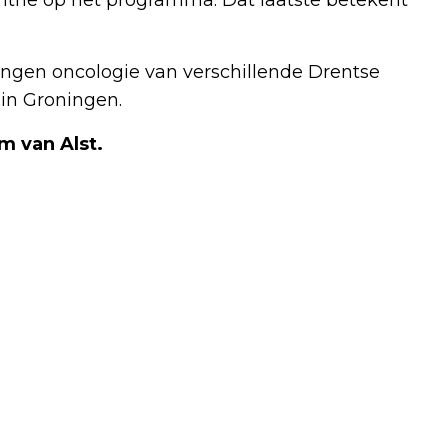
lingen oncologie van verschillende Drentse
 in Groningen.
m van Alst.
Volgend artikel
POLITIE ZIET STIJGING INCIDENTEN
GELBLASTERS, ‘DIT IS GEVAARLIJK’