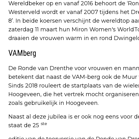
Wereldbeker op en vanaf 2016 behoort de ‘Rond
Westerveld wordt er vanaf 2007 tijdens het D
8’. In beide koersen verschijnt de wereldtop aa
zaterdag 11 maart hun Miron Women's WorldTo
draaien de vrouwen warm in en rond Dwingel
VAMberg
De Ronde van Drenthe voor vrouwen en manne
betekent dat naast de VAM-berg ook de Muur
Sinds 2018 rouleert de startplaats van de wie
Hoogeveen, die het vertrek mocht organiseren 
zoals gebruikelijk in Hoogeveen.
Naast al deze jubilea is er ook nog eens voor 
ste
staat de 25
editie van de toerversie van de Ronde van Dr