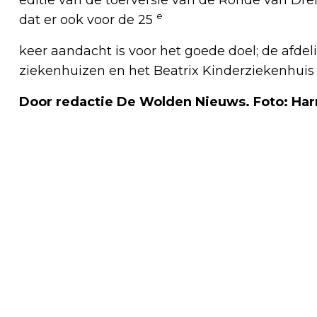
e
dat er ook voor de 25
keer aandacht is voor het goede doel; de afde
ziekenhuizen en het Beatrix Kinderziekenhuis
Door redactie De Wolden Nieuws. Foto: Har
Vorig artikel
‘HUIDIGE DROOGTE IS ZEER
UITZONDERLIJK’