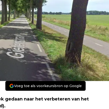
Voeg toe als voorkeursbron op Google
k gedaan naar het verbeteren van het
d).