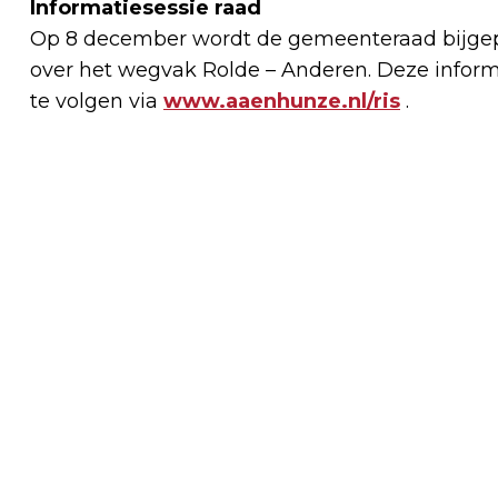
Informatiesessie raad
Op 8 december wordt de gemeenteraad bijgep
over het wegvak Rolde – Anderen. Deze informat
te volgen via
www.aaenhunze.nl/ris
.
Vorig artikel
POLITIE START ZOEKACTIE NAAR
VERMISTE 24-JARIGE MAN