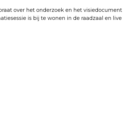
raat over het onderzoek en het visiedocument
iesessie is bij te wonen in de raadzaal en live
Volgend artikel
SPOOKY HORROR AND ESCAPE OP 10
DECEMBER