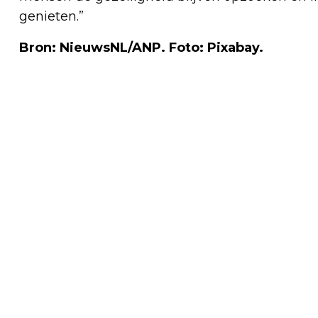
genieten.”
Bron: NieuwsNL/ANP. Foto: Pixabay.
Vorig artikel
INSECTENINVASIE DREIGT