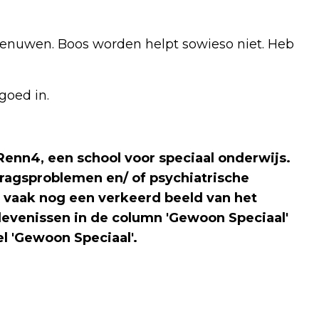
zenuwen. Boos worden helpt sowieso niet. Heb
goed in.
 Renn4, een school voor speciaal onderwijs.
dragsproblemen en/ of psychiatrische
 vaak nog een verkeerd beeld van het
elevenissen in de column 'Gewoon Speciaal'
l 'Gewoon Speciaal'.
Volgend artikel
NEDERLAND KELDERT OP RANGLIJST