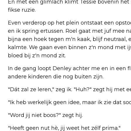
En met een glimlach klimt Tessie bovenin he
fikse ruzie.
Even verderop op het plein ontstaat een opst
en ik spring ertussen. Roel gaat met juf mee na
bijna een hoek tegen m'n kaak, blijf neutraal, e
kalmte. We gaan even binnen z'n mond met ij
bloed bij z'n mond zit.
In de gang loopt Denley achter me en in een fli
andere kinderen die nog buiten zijn.
"Dát zal ze leren," zeg ik. "Huh?" zegt hij met e
"Ik heb werkelijk geen idee, maar ik zie dat soo
"Word jij niet boos?" zegt hij.
"Heeft geen nut hè, jij weet het zélf prima."